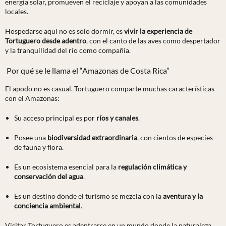
energía solar, promueven el reciclaje y apoyan a las comunidades
locales.
Hospedarse aquí no es solo dormir, es
vivir la experiencia de
Tortuguero desde adentro
, con el canto de las aves como despertador
y la tranquilidad del río como compañía.
Por qué se le llama el “Amazonas de Costa Rica”
El apodo no es casual. Tortuguero comparte muchas características
con el Amazonas:
Su acceso principal es por
ríos y canales
.
Posee una
biodiversidad extraordinaria
, con cientos de especies
de fauna y flora.
Es un ecosistema esencial para la
regulación climática y
conservación del agua
.
Es un destino donde el turismo se mezcla con la
aventura y la
conciencia ambiental
.
Visitar Tortuguero es adentrarse en un mundo donde la naturaleza