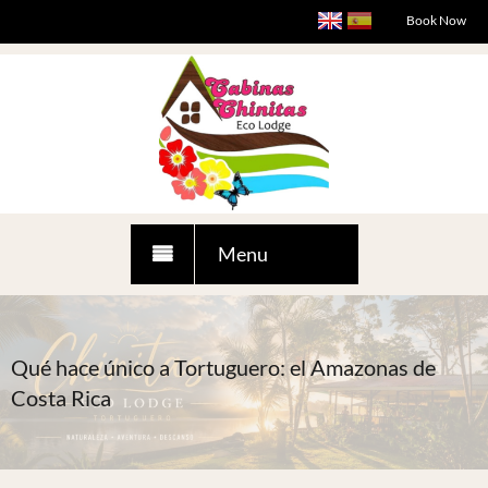
Book Now
Menu
HOME
BOOK NOW!
Qué hace único a Tortuguero: el Amazonas de
GALLERY
Costa Rica
BLOG
LOCATION